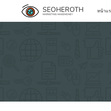
Skip
SEOHEROTH
to
หน้าแ
MARKETING MAKEMONEY
content