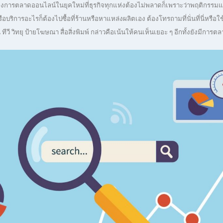
ของการตลาดออนไลน์ในยุคใหม่ที่ธุรกิจทุกแห่งต้องไม่พลาดก็เพราะว่าพฤติกรร
หรือบริการอะไรก็ต้องไปซื้อที่ร้านหรือหาแหล่งผลิตเอง ต้องโทรถามที่นั่นที่นี่หร
วี วิทยุ ป้ายโฆษณา สื่อสิ่งพิมพ์ กล่าวคือเน้นให้คนเห็นเยอะ ๆ อีกทั้งยังมีก