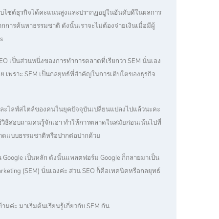
เว็บไซต์ธุรกิจได้คะแนนสูงและปรากฏอยู่ในอันดับดีในผลการ
รค้นหาธรรมชาติ ดังนั้นเราจะไม่ต้องจ่ายเงินเมื่อมีผู้
s
า SEO เป็นส่วนหนึ่งของการทำการตลาดที่เรียกว่า SEM นั่นเอง
ลย เพราะ SEM เป็นกลยุทธ์ที่สำคัญในการเติบโตของธุรกิจ
มและไลฟ์สไตล์ของคนในยุคปัจจุบันเปลี่ยนแปลงไปแล้วนะคะ
ือใช้วิธีสอบถามคนรู้จักเอา ทำให้การตลาดในสมัยก่อนเน้นไปที่
ารตลาดแบบธรรมชาติหรือปากต่อปากด้วย
น Google เป็นหลัก ดังนั้นแพลตฟอร์ม Google ก็กลายมาเป็น
rketing (SEM) นั่นเองค่ะ ส่วน SEO ก็คือเทคนิคหรือกลยุทธ์
มค่ะ มาเริ่มต้นเรียนรู้เกี่ยวกับ SEM กัน