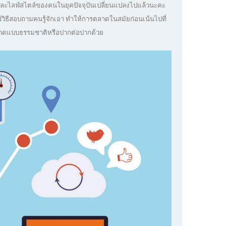
มและไลฟ์สไตล์ของคนในยุคปัจจุบันเปลี่ยนแปลงไปแล้วนะคะ
ือใช้วิธีสอบถามคนรู้จักเอา ทำให้การตลาดในสมัยก่อนเน้นไปที่
ารตลาดแบบธรรมชาติหรือปากต่อปากด้วย