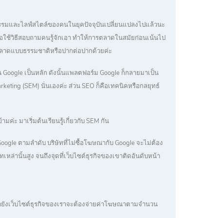
ิกรรมและไลฟ์สไตล์ของคนในยุคปัจจุบันเปลี่ยนแปลงไปแล้วนะ
ี่หรือใช้วิธีสอบถามคนรู้จักเอา ทำให้การตลาดในสมัยก่อนเน้นไป
ีการตลาดแบบธรรมชาติหรือปากต่อปากด้วยค่ะ
น Google เป็นหลัก ดังนั้นแพลตฟอร์ม Google ก็กลายมาเป็น
rketing (SEM) นั่นเองค่ะ ส่วน SEO ก็คือเทคนิคหรือกลยุทธ์
มค่ะ มาเริ่มต้นเรียนรู้เกี่ยวกับ SEM กัน
ogle ตามลำดับ บริษัทที่ไม่ซื้อโฆษณากับ Google จะไม่ต้อง
หล่านั้นสูง จนถึงจุดที่เว็บไซต์ธุรกิจของเขาติดอันดับหน้า
ายังเว็บไซต์ธุรกิจของเราจะต้องจ่ายค่าโฆษณาตามจำนวน