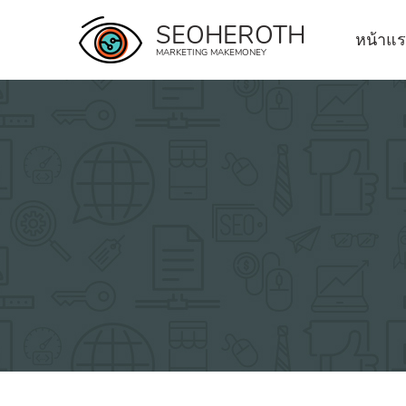
Skip
SEOHEROTH
to
หน้าแ
MARKETING MAKEMONEY
content